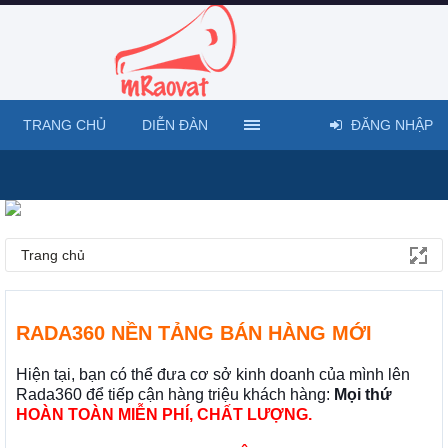
TRANG CHỦ
DIỄN ĐÀN
ĐĂNG NHẬP
Trang chủ
RADA360 NỀN TẢNG BÁN HÀNG MỚI
Hiện tại, bạn có thể đưa cơ sở kinh doanh của mình lên
Rada360 để tiếp cận hàng triệu khách hàng:
Mọi thứ
HOÀN TOÀN MIỄN PHÍ, CHẤT LƯỢNG.