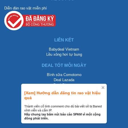
Diễn đàn rao vặt miễn phí
LIÊN KẾT
Babydeal Vietnam
Lều xông hơi tự bung
DEAL TỐT MỖI NGÀY
Bình sữa Comotomo
Deal Lazada
Deal Shopee
[Xem] Hưỡng dẫn đăng tin rao vặt hiệu
LIÊN HỆ
quả
0858002468
Thành viên cố tình comment cho đủ bài viêt sẽ bị Baned
vĩnh viễn và cấm IP.
contact@mraovat.vn
Hãy chung tay bấm nút báo cáo SPAM vì một cộng
đồng phát triển.
mraovat.vn