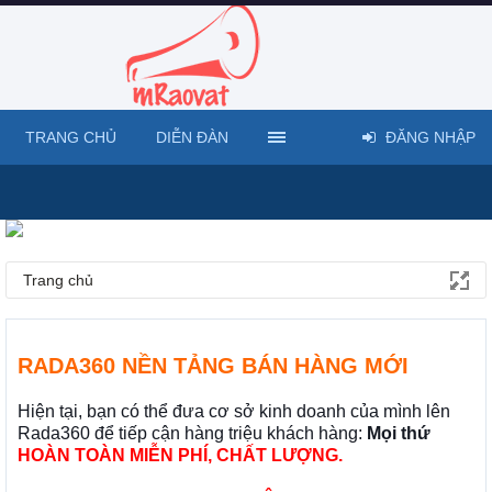
TRANG CHỦ
DIỄN ĐÀN
ĐĂNG NHẬP
Trang chủ
RADA360 NỀN TẢNG BÁN HÀNG MỚI
Hiện tại, bạn có thể đưa cơ sở kinh doanh của mình lên
Rada360 để tiếp cận hàng triệu khách hàng:
Mọi thứ
HOÀN TOÀN MIỄN PHÍ, CHẤT LƯỢNG.