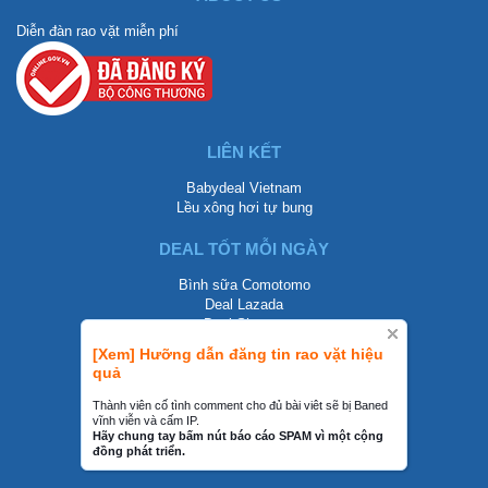
Diễn đàn rao vặt miễn phí
LIÊN KẾT
Babydeal Vietnam
Lều xông hơi tự bung
DEAL TỐT MỖI NGÀY
Bình sữa Comotomo
Deal Lazada
Deal Shopee
[Xem] Hưỡng dẫn đăng tin rao vặt hiệu
LIÊN HỆ
quả
0858002468
Thành viên cố tình comment cho đủ bài viêt sẽ bị Baned
vĩnh viễn và cấm IP.
contact@mraovat.vn
Hãy chung tay bấm nút báo cáo SPAM vì một cộng
đồng phát triển.
mraovat.vn