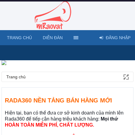
TRANG CHỦ
DIỄN ĐÀN
ĐĂNG NHẬP
Trang chủ
RADA360 NỀN TẢNG BÁN HÀNG MỚI
Hiện tại, bạn có thể đưa cơ sở kinh doanh của mình lên
Rada360 để tiếp cận hàng triệu khách hàng:
Mọi thứ
HOÀN TOÀN MIỄN PHÍ, CHẤT LƯỢNG.