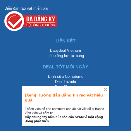
Diễn đàn rao vặt miễn phí
LIÊN KẾT
Babydeal Vietnam
Lều xông hơi tự bung
DEAL TỐT MỖI NGÀY
Bình sữa Comotomo
Deal Lazada
Deal Shopee
[Xem] Hưỡng dẫn đăng tin rao vặt hiệu
LIÊN HỆ
quả
0858002468
Thành viên cố tình comment cho đủ bài viêt sẽ bị Baned
vĩnh viễn và cấm IP.
contact@mraovat.vn
Hãy chung tay bấm nút báo cáo SPAM vì một cộng
đồng phát triển.
mraovat.vn