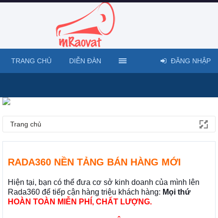
TRANG CHỦ
DIỄN ĐÀN
ĐĂNG NHẬP
Trang chủ
RADA360 NỀN TẢNG BÁN HÀNG MỚI
Hiện tại, bạn có thể đưa cơ sở kinh doanh của mình lên
Rada360 để tiếp cận hàng triệu khách hàng:
Mọi thứ
HOÀN TOÀN MIỄN PHÍ, CHẤT LƯỢNG.