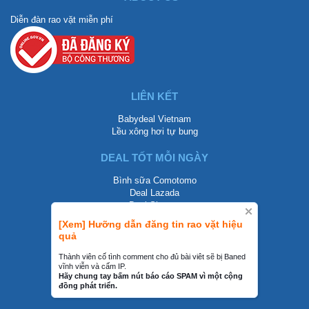
Diễn đàn rao vặt miễn phí
LIÊN KẾT
Babydeal Vietnam
Lều xông hơi tự bung
DEAL TỐT MỖI NGÀY
Bình sữa Comotomo
Deal Lazada
Deal Shopee
[Xem] Hưỡng dẫn đăng tin rao vặt hiệu
LIÊN HỆ
quả
0858002468
Thành viên cố tình comment cho đủ bài viêt sẽ bị Baned
vĩnh viễn và cấm IP.
contact@mraovat.vn
Hãy chung tay bấm nút báo cáo SPAM vì một cộng
đồng phát triển.
mraovat.vn