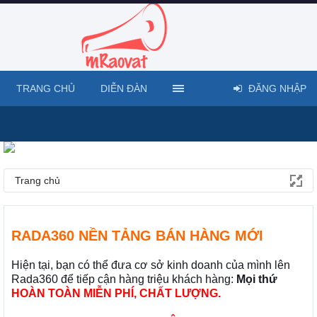
TRANG CHỦ
DIỄN ĐÀN
ĐĂNG NHẬP
Trang chủ
RADA360 NỀN TẢNG BÁN HÀNG MỚI
Hiện tại, bạn có thể đưa cơ sở kinh doanh của mình lên
Rada360 để tiếp cận hàng triệu khách hàng:
Mọi thứ
HOÀN TOÀN MIỄN PHÍ, CHẤT LƯỢNG.