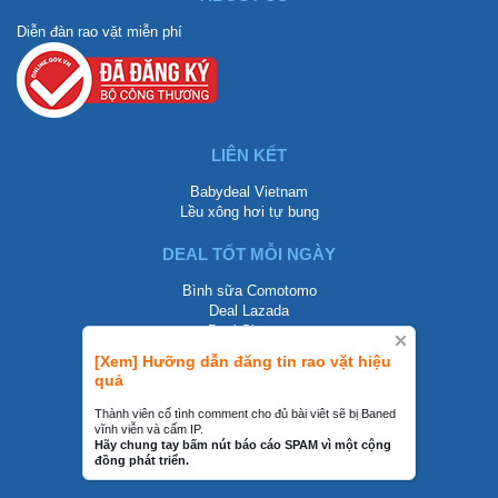
Diễn đàn rao vặt miễn phí
LIÊN KẾT
Babydeal Vietnam
Lều xông hơi tự bung
DEAL TỐT MỖI NGÀY
Bình sữa Comotomo
Deal Lazada
Deal Shopee
[Xem] Hưỡng dẫn đăng tin rao vặt hiệu
LIÊN HỆ
quả
0858002468
Thành viên cố tình comment cho đủ bài viêt sẽ bị Baned
vĩnh viễn và cấm IP.
contact@mraovat.vn
Hãy chung tay bấm nút báo cáo SPAM vì một cộng
đồng phát triển.
mraovat.vn