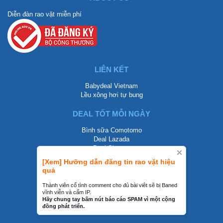
Diễn đàn rao vặt miễn phí
LIÊN KẾT
Babydeal Vietnam
Lều xông hơi tự bung
DEAL TỐT MỖI NGÀY
Bình sữa Comotomo
Deal Lazada
Deal Shopee
[Xem] Hưỡng dẫn đăng tin rao vặt hiệu
LIÊN HỆ
quả
0858002468
Thành viên cố tình comment cho đủ bài viêt sẽ bị Baned
vĩnh viễn và cấm IP.
contact@mraovat.vn
Hãy chung tay bấm nút báo cáo SPAM vì một cộng
đồng phát triển.
mraovat.vn