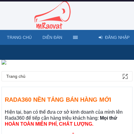
TRANG CHỦ
DIỄN ĐÀN
ĐĂNG NHẬP
Trang chủ
RADA360 NỀN TẢNG BÁN HÀNG MỚI
Hiện tại, bạn có thể đưa cơ sở kinh doanh của mình lên
Rada360 để tiếp cận hàng triệu khách hàng:
Mọi thứ
HOÀN TOÀN MIỄN PHÍ, CHẤT LƯỢNG.