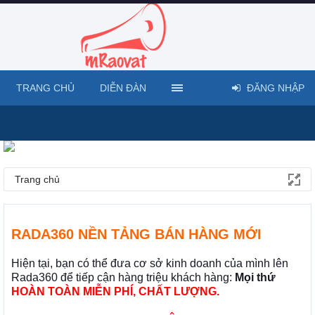
TRANG CHỦ
DIỄN ĐÀN
ĐĂNG NHẬP
Trang chủ
RADA360 NỀN TẢNG BÁN HÀNG MỚI
Hiện tại, bạn có thể đưa cơ sở kinh doanh của mình lên
Rada360 để tiếp cận hàng triệu khách hàng:
Mọi thứ
HOÀN TOÀN MIỄN PHÍ, CHẤT LƯỢNG.