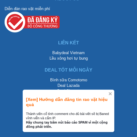
Diễn đàn rao vặt miễn phí
LIÊN KẾT
Babydeal Vietnam
Lều xông hơi tự bung
DEAL TỐT MỖI NGÀY
Bình sữa Comotomo
Deal Lazada
Deal Shopee
[Xem] Hưỡng dẫn đăng tin rao vặt hiệu
LIÊN HỆ
quả
0858002468
Thành viên cố tình comment cho đủ bài viêt sẽ bị Baned
vĩnh viễn và cấm IP.
contact@mraovat.vn
Hãy chung tay bấm nút báo cáo SPAM vì một cộng
đồng phát triển.
mraovat.vn