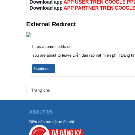
Download app
APP USER TRÊN GOOGLE PP
Download app
APP PARTNER TRÊN GOOGLE
External Redirect
https://summitodds.de
You are about to leave Diễn đàn rao vặt miễn phí | Đăng tin
Continue...
Trang chủ
ABOUT US
Diễn đàn rao vặt miễn phí