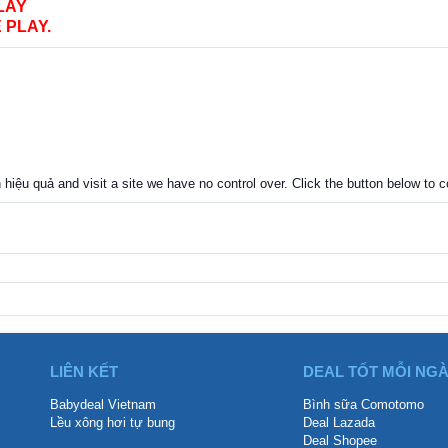
LAY
 PLAY.
 hiệu quả and visit a site we have no control over. Click the button below to
LIÊN KẾT
DEAL TỐT MỖI NG
Babydeal Vietnam
Bình sữa Comotomo
Lều xông hơi tự bung
Deal Lazada
Deal Shopee