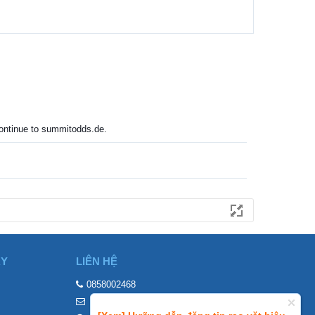
 continue to summitodds.de.
ÀY
LIÊN HỆ
0858002468
contact@mraovat.vn