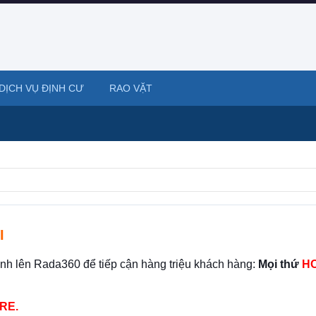
DỊCH VỤ ĐỊNH CƯ
RAO VẶT
I
ình lên Rada360 để tiếp cận hàng triệu khách hàng:
Mọi thứ
HO
RE.