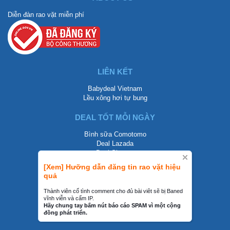
Diễn đàn rao vặt miễn phí
LIÊN KẾT
Babydeal Vietnam
Lều xông hơi tự bung
DEAL TỐT MỖI NGÀY
Bình sữa Comotomo
Deal Lazada
Deal Shopee
[Xem] Hưỡng dẫn đăng tin rao vặt hiệu
LIÊN HỆ
quả
0858002468
Thành viên cố tình comment cho đủ bài viêt sẽ bị Baned
vĩnh viễn và cấm IP.
contact@mraovat.vn
Hãy chung tay bấm nút báo cáo SPAM vì một cộng
đồng phát triển.
mraovat.vn