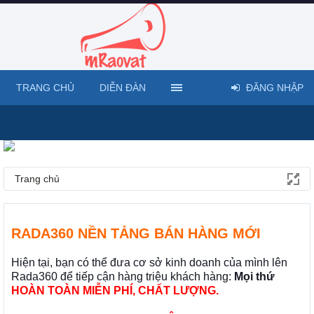
TRANG CHỦ
DIỄN ĐÀN
ĐĂNG NHẬP
Trang chủ
RADA360 NỀN TẢNG BÁN HÀNG MỚI
Hiện tại, bạn có thể đưa cơ sở kinh doanh của mình lên
Rada360 để tiếp cận hàng triệu khách hàng:
Mọi thứ
HOÀN TOÀN MIỄN PHÍ, CHẤT LƯỢNG.