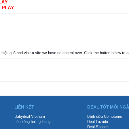
LAY
 PLAY.
n hiệu quả and visit a site we have no control over. Click the button below to
LIÊN KẾT
DEAL TỐT MỖI NG
Babydeal Vietnam
Bình sữa Comotomo
Lều xông hơi tự bung
Deal Lazada
Deal Shopee