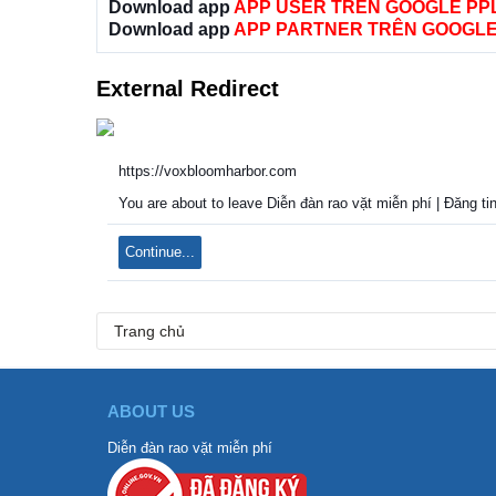
Download app
APP USER TRÊN GOOGLE PP
Download app
APP PARTNER TRÊN GOOGLE
External Redirect
https://voxbloomharbor.com
You are about to leave Diễn đàn rao vặt miễn phí | Đăng ti
Continue...
Trang chủ
ABOUT US
Diễn đàn rao vặt miễn phí