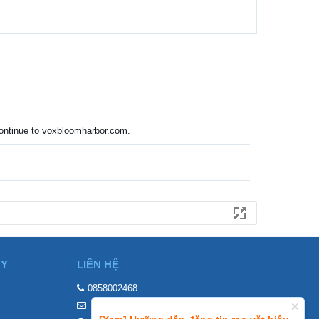
 continue to voxbloomharbor.com.
ÀY
LIÊN HỆ
0858002468
contact@mraovat.vn