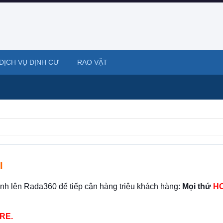
DỊCH VỤ ĐỊNH CƯ
RAO VẶT
I
ình lên Rada360 để tiếp cận hàng triệu khách hàng:
Mọi thứ
HO
RE.