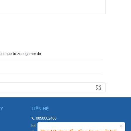
 continue to zonegamer.de.
ÀY
LIÊN HỆ
0858002468
contact@mraovat.vn