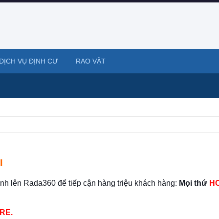
DỊCH VỤ ĐỊNH CƯ
RAO VẶT
I
ình lên Rada360 để tiếp cận hàng triệu khách hàng:
Mọi thứ
HO
RE.