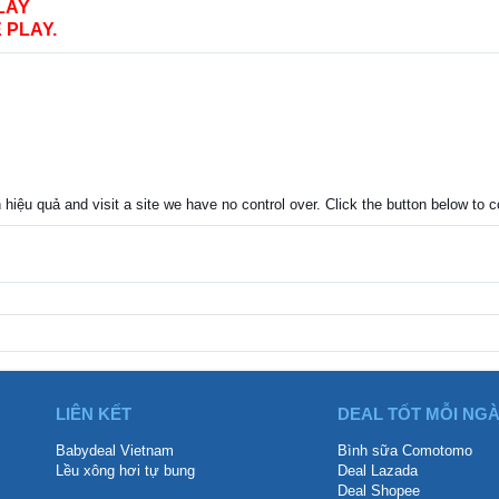
LAY
 PLAY.
 hiệu quả and visit a site we have no control over. Click the button below to
LIÊN KẾT
DEAL TỐT MỖI NG
Babydeal Vietnam
Bình sữa Comotomo
Lều xông hơi tự bung
Deal Lazada
Deal Shopee