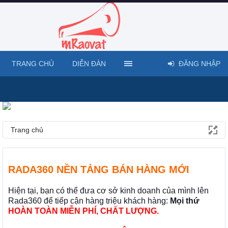
TRANG CHỦ
DIỄN ĐÀN
ĐĂNG NHẬP
Trang chủ
RADA360 NỀN TẢNG BÁN HÀNG MỚI
Hiện tại, bạn có thể đưa cơ sở kinh doanh của mình lên
Rada360 để tiếp cận hàng triệu khách hàng:
Mọi thứ
HOÀN TOÀN MIỄN PHÍ, CHẤT LƯỢNG.