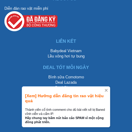
Diễn đàn rao vặt miễn phí
LIÊN KẾT
Babydeal Vietnam
Lều xông hơi tự bung
DEAL TỐT MỖI NGÀY
Bình sữa Comotomo
Deal Lazada
Deal Shopee
[Xem] Hưỡng dẫn đăng tin rao vặt hiệu
LIÊN HỆ
quả
0858002468
Thành viên cố tình comment cho đủ bài viêt sẽ bị Baned
vĩnh viễn và cấm IP.
contact@mraovat.vn
Hãy chung tay bấm nút báo cáo SPAM vì một cộng
đồng phát triển.
mraovat.vn