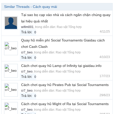
Similar Threads - Cách quay mái
Tại sao bọ cạp vào nhà và cách ngăn chặn chúng quay
lại hiệu quả nhất
wifim001
, trong diễn đàn:
Rao vặt Tổng hợp
4/11/25
Trả lời:
0
Quay hũ miễn phí Social Tournaments Giaidau cách
chơi Cash Clash
cr7_beo
, trong diễn đàn:
Rao vặt Tổng hợp
4/10/23
Trả lời:
0
Cách chơi quay hũ Lamp of Infinity tại giaidau.info
cr7_beo
, trong diễn đàn:
Rao vặt Tổng hợp
17/7/23
Trả lời:
0
Cách chơi quay hũ Pirates Pub tại Social Tournaments
cr7_beo
, trong diễn đàn:
Rao vặt Tổng hợp
29/6/23
Trả lời:
0
Cách chơi quay hũ Might of Ra tại Social Tournaments
cr7_beo
, trong diễn đàn:
Rao vặt Tổng hợp