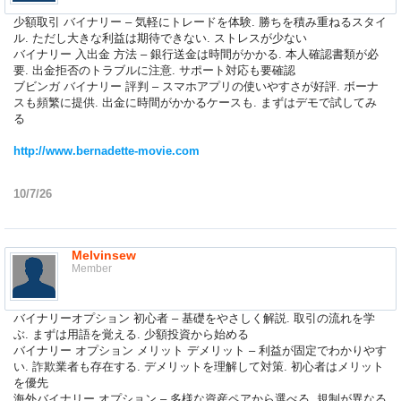
少額取引 バイナリー – 気軽にトレードを体験. 勝ちを積み重ねるスタイ
ル. ただし大きな利益は期待できない. ストレスが少ない
バイナリー 入出金 方法 – 銀行送金は時間がかかる. 本人確認書類が必
要. 出金拒否のトラブルに注意. サポート対応も要確認
ブビンガ バイナリー 評判 – スマホアプリの使いやすさが好評. ボーナ
スも頻繁に提供. 出金に時間がかかるケースも. まずはデモで試してみ
る
http://www.bernadette-movie.com
10/7/26
Melvinsew
Member
バイナリーオプション 初心者 – 基礎をやさしく解説. 取引の流れを学
ぶ. まずは用語を覚える. 少額投資から始める
バイナリー オプション メリット デメリット – 利益が固定でわかりやす
い. 詐欺業者も存在する. デメリットを理解して対策. 初心者はメリット
を優先
海外バイナリー オプション – 多様な資産ペアから選べる. 規制が異なる