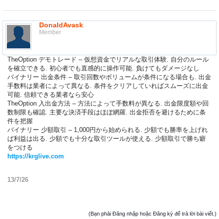
DonaldAvask
Member
TheOption デモトレード – 仮想資金でリアルな取引体験. 自分のルール
を確立できる. 初心者でも直感的に操作可能. 負けてもダメージなし
バイナリー 出金条件 – 取引回数やボリュームが条件になる場合も. 出金
手数料は業者によって異なる. 条件をクリアしていればスムーズに出金
可能. 信頼できる業者なら安心
TheOption 入出金方法 – 方法によって手数料が異なる. 出金限度額や回
数制限も確認. 主要な決済手段はほぼ網羅. 出金拒否を避けるために条
件を把握
バイナリー 少額取引 – 1,000円から始められる. 少額でも勝率を上げれ
ば利益は出る. 少額でも十分な取引ツールが使える. 少額取引で勝ち癖
をつける
https://krglive.com
13/7/26
(Bạn phải Đăng nhập hoặc Đăng ký để trả lời bài viết.)