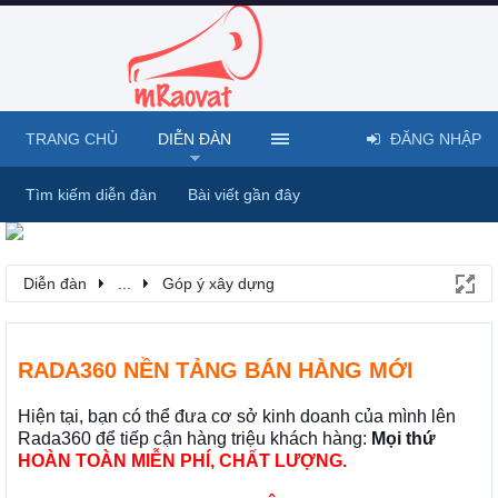
TRANG CHỦ
DIỄN ĐÀN
ĐĂNG NHẬP
Tìm kiếm diễn đàn
Bài viết gần đây
Diễn đàn
...
Góp ý xây dựng
RADA360 NỀN TẢNG BÁN HÀNG MỚI
Hiện tại, bạn có thể đưa cơ sở kinh doanh của mình lên
Rada360 để tiếp cận hàng triệu khách hàng:
Mọi thứ
HOÀN TOÀN MIỄN PHÍ, CHẤT LƯỢNG.