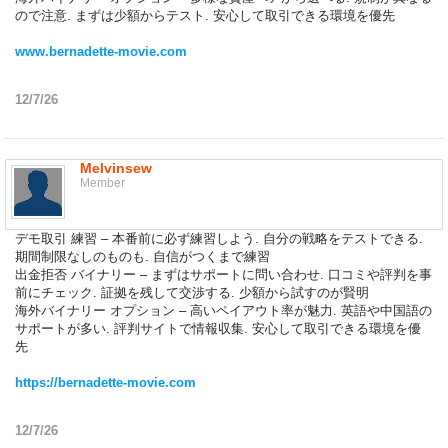
ので注意. まずは少額からテスト. 安心して取引できる環境を優先
www.bernadette-movie.com
12/7/26
Melvinsew
Member
デモ取引 練習 – 本番前に必ず練習しよう. 自分の戦略をテストできる.
期間制限なしのものも. 自信がつくまで練習
出金拒否 バイナリー – まずはサポートに問い合わせ. 口コミや評判を事
前にチェック. 証拠を残して交渉する. 少額から試すのが賢明
海外バイナリー オプション – 高いペイアウト率が魅力. 英語や中国語の
サポートが多い. 評判サイトで情報収集. 安心して取引できる環境を優
先
https://bernadette-movie.com
12/7/26