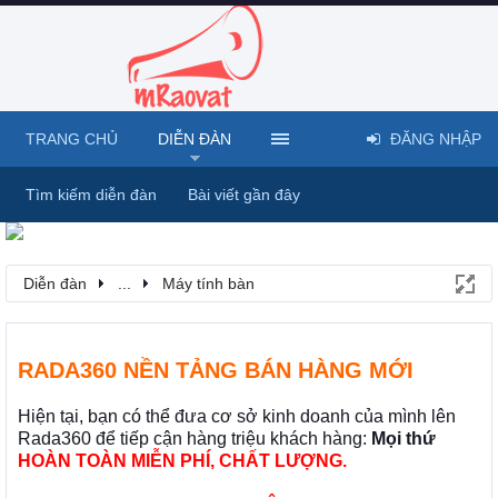
TRANG CHỦ
DIỄN ĐÀN
ĐĂNG NHẬP
Tìm kiếm diễn đàn
Bài viết gần đây
Diễn đàn
...
Máy tính bàn
RADA360 NỀN TẢNG BÁN HÀNG MỚI
Hiện tại, bạn có thể đưa cơ sở kinh doanh của mình lên
Rada360 để tiếp cận hàng triệu khách hàng:
Mọi thứ
HOÀN TOÀN MIỄN PHÍ, CHẤT LƯỢNG.