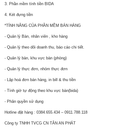
3. Phần mềm tính tiền BIDA
4. Két đựng tiền
*TÍNH NĂNG CỦA PHẦN MỀM BÁN HÀNG
- Quản lý Bàn, nhân viên , kho hàng
- Quản lý theo dõi doanh thu, báo cáo chi tiết.
- Quản lý bàn, khu vực bàn (phòng)
- Quản lý thực đơn, nhóm thực đơn
- Lập hoá đơn bán hàng, in bill & thu tiền
- Tính giờ tự động theo khu vực bàn(bida)
- Phân quyền sử dụng
Hotline đặt hàng : 0384.655.434 – 0911.788.118
Công ty TNHH TVCG CN TÂN AN PHÁT