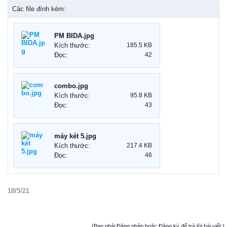
Các file đính kèm:
PM BIDA.jpg
Kích thước:
185.5 KB
Đọc:
42
combo.jpg
Kích thước:
95.8 KB
Đọc:
43
máy két 5.jpg
Kích thước:
217.4 KB
Đọc:
46
18/5/21
(Bạn phải Đăng nhập hoặc Đăng ký để trả lời bài viết.)