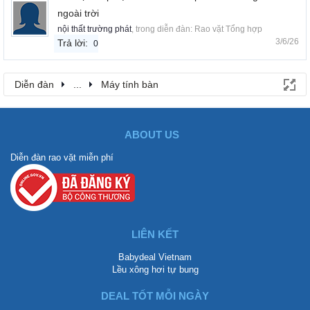
ngoài trời
nội thất trường phát
, trong diễn đàn:
Rao vặt Tổng hợp
3/6/26
Trả lời:
0
Diễn đàn
...
Máy tính bàn
ABOUT US
Diễn đàn rao vặt miễn phí
LIÊN KẾT
Babydeal Vietnam
Lều xông hơi tự bung
DEAL TỐT MỖI NGÀY