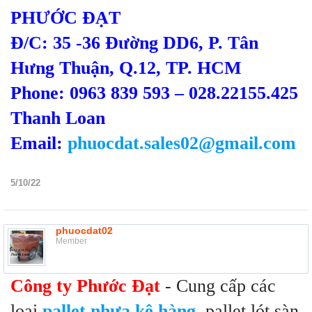
PHƯỚC ĐẠT
Đ/C: 35 -36 Đường DD6, P. Tân
Hưng Thuận, Q.12, TP. HCM
Phone: 0963 839 593 – 028.22155.425
Thanh Loan
Email:
phuocdat.sales02@gmail.com
5/10/22
phuocdat02
Member
Công ty Phước Đạt
- Cung cấp các
loại
pallet nhựa kê hàng
, pallet lót sàn