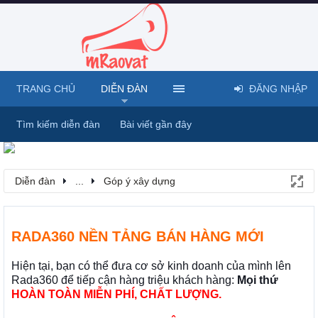
TRANG CHỦ
DIỄN ĐÀN
ĐĂNG NHẬP
Tìm kiếm diễn đàn
Bài viết gần đây
Diễn đàn
...
Góp ý xây dựng
RADA360 NỀN TẢNG BÁN HÀNG MỚI
Hiện tại, bạn có thể đưa cơ sở kinh doanh của mình lên
Rada360 để tiếp cận hàng triệu khách hàng:
Mọi thứ
HOÀN TOÀN MIỄN PHÍ, CHẤT LƯỢNG.