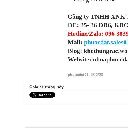
Công ty TNHH XNK 
ĐC: 35- 36 DD6, KDC
Hotline/Zalo: 096 38
Mail:
phuocdat.sales
Blog: khothungrac.wo
Website: nhuaphuocd
phuocdat01
,
28/2/23
Chia sẻ trang này