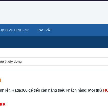
DỊCH VỤ ĐỊNH CƯ
RAO VẶT
óp ý xây dựng
I
ình lên Rada360 để tiếp cận hàng triệu khách hàng:
Mọi thứ
HO
RE.