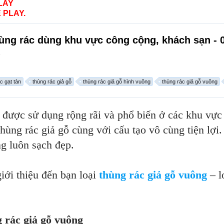
LAY
 PLAY.
thùng rác dùng khu vực công cộng, khách sạn -
.
c gạt tàn
thùng rác giả gỗ
thùng rác giả gỗ hình vuông
thùng rác giả gỗ vuông
được sử dụng rộng rãi và phổ biến ở các khu vực 
hùng rác giả gỗ cùng với cấu tạo vô cùng tiện lợi. 
ng luôn sạch đẹp.
iới thiệu đến bạn loại
thùng rác giả gỗ vuông
– l
 rác giả gỗ vuông