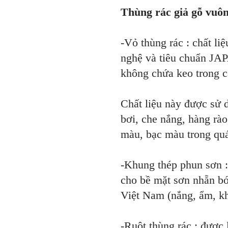
Thùng rác giả gỗ vuô
-Vỏ thùng rác : chất li
nghệ và tiêu chuẩn JAP
không chứa keo trong c
Chất liệu này được sử d
bơi, che nắng, hàng rào
màu, bạc màu trong quá
-Khung thép phun sơn :
cho bề mặt sơn nhẵn bó
Việt Nam (nắng, ẩm, 
-Ruột thùng rác : được