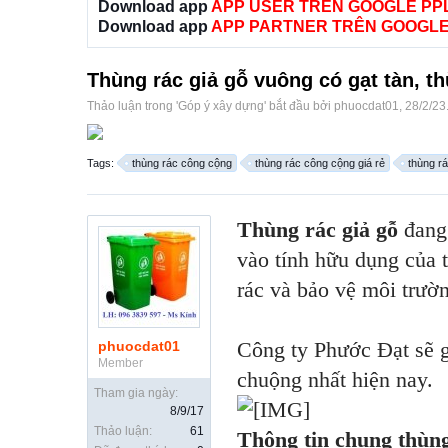
Download app
APP USER TRÊN GOOGLE PP
Download app
APP PARTNER TRÊN GOOGLE
Thùng rác giả gỗ vuông có gạt tàn, 
Thảo luận trong '
Góp ý xây dựng
' bắt đầu bởi
phuocdat01
,
28/2/23
Tags:
thùng rác công cộng
thùng rác công cộng giá rẻ
thùng rá
Thùng rác giả gỗ
đang 
vào tính hữu dụng của t
rác và bảo vệ môi trườ
Công ty Phước Đạt sẽ g
phuocdat01
Member
chuộng nhất hiện nay.
Tham gia ngày:
8/9/17
Thảo luận:
61
Thông tin chung thùng