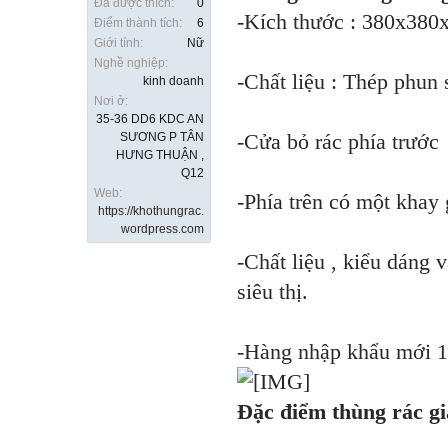
Đã được thích:
0
-Kích thước : 380x38
Điểm thành tích:
6
Giới tính:
Nữ
Nghề nghiệp:
-Chất liệu : Thép phun 
kinh doanh
Nơi ở:
35-36 DD6 KDC AN
-Cửa bỏ rác phía trước
SƯƠNG P TÂN
HƯNG THUẬN ,
Q12
Web:
-Phía trên có một khay 
https://khothungrac.
wordpress.com
-Chất liệu , kiểu dáng 
siêu thị.
-Hàng nhập khẩu mới 
Đặc điểm thùng rác gi