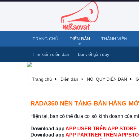
TRANG CHỦ
DIỄN ĐÀN
THÀNH VIÊN
Tìm kiếm diễn đàn
Bài viết gần đây
Trang chủ
Diễn đàn
NỘI QUY DIỄN ĐÀN
G
RADA360 NỀN TẢNG BÁN HÀNG MỚ
Hiện tại, bạn có thể đưa cơ sở kinh doanh của m
Download app
APP USER TRÊN APP STORE
Download app
APP PARTNER TRÊN APPSTO