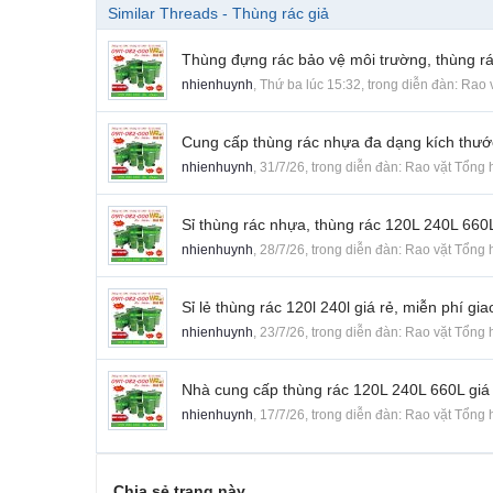
Similar Threads - Thùng rác giả
Thùng đựng rác bảo vệ môi trường, thùng rá
nhienhuynh
,
Thứ ba lúc 15:32
, trong diễn đàn:
Rao 
Cung cấp thùng rác nhựa đa dạng kích thước 
nhienhuynh
,
31/7/26
, trong diễn đàn:
Rao vặt Tổng 
Sỉ thùng rác nhựa, thùng rác 120L 240L 660L
nhienhuynh
,
28/7/26
, trong diễn đàn:
Rao vặt Tổng 
Sỉ lẻ thùng rác 120l 240l giá rẻ, miễn phí g
nhienhuynh
,
23/7/26
, trong diễn đàn:
Rao vặt Tổng 
Nhà cung cấp thùng rác 120L 240L 660L giá 
nhienhuynh
,
17/7/26
, trong diễn đàn:
Rao vặt Tổng 
Chia sẻ trang này