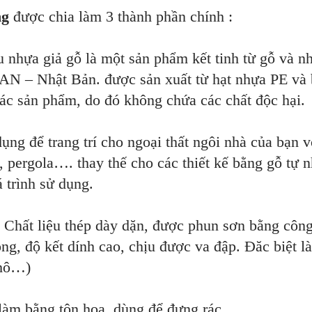
ng
được chia làm 3 thành phần chính :
ệu nhựa giả gỗ là một sản phẩm kết tinh từ gỗ và 
AN – Nhật Bản. được sản xuất từ hạt nhựa PE và 
ác sản phẩm, do đó không chứa các chất độc hại.
ụng để trang trí cho ngoại thất ngôi nhà của bạn 
, pergola…. thay thế cho các thiết kế bằng gỗ tự 
 trình sử dụng.
 Chất liệu thép dày dặn, được phun sơn bằng công 
ng, độ kết dính cao, chịu được va đập. Đăc biệt l
khô…)
 làm bằng tôn hoa, dùng để đựng rác.